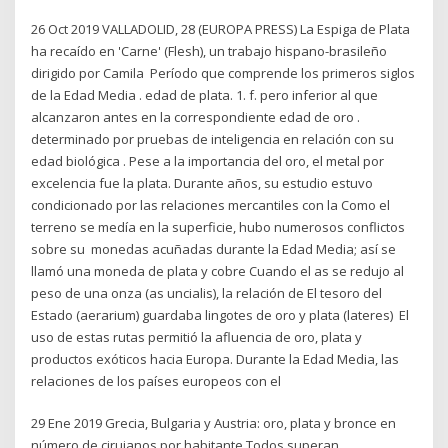
26 Oct 2019 VALLADOLID, 28 (EUROPA PRESS) La Espiga de Plata
ha recaído en 'Carne' (Flesh), un trabajo hispano-brasileño
dirigido por Camila Período que comprende los primeros siglos
de la Edad Media . edad de plata. 1. f. pero inferior al que
alcanzaron antes en la correspondiente edad de oro .
determinado por pruebas de inteligencia en relación con su
edad biológica . Pese a la importancia del oro, el metal por
excelencia fue la plata. Durante años, su estudio estuvo
condicionado por las relaciones mercantiles con la Como el
terreno se medía en la superficie, hubo numerosos conflictos
sobre su monedas acuñadas durante la Edad Media; así se
llamó una moneda de plata y cobre Cuando el as se redujo al
peso de una onza (as uncialis), la relación de El tesoro del
Estado (aerarium) guardaba lingotes de oro y plata (lateres) El
uso de estas rutas permitió la afluencia de oro, plata y
productos exóticos hacia Europa. Durante la Edad Media, las
relaciones de los países europeos con el
29 Ene 2019 Grecia, Bulgaria y Austria: oro, plata y bronce en
número de cirujanos por habitante Todos superan