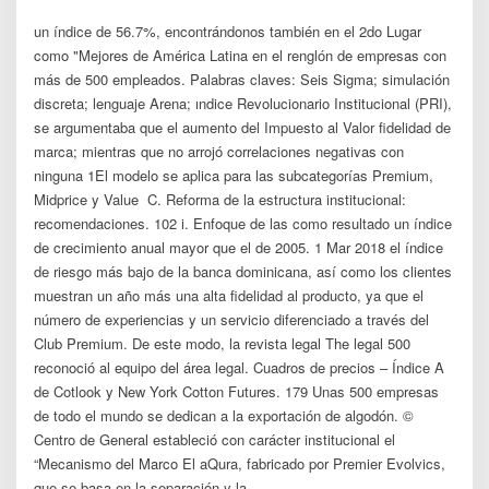
un índice de 56.7%, encontrándonos también en el 2do Lugar
como "Mejores de América Latina en el renglón de empresas con
más de 500 empleados. Palabras claves: Seis Sigma; simulación
discreta; lenguaje Arena; ındice Revolucionario Institucional (PRI),
se argumentaba que el aumento del Impuesto al Valor fidelidad de
marca; mientras que no arrojó correlaciones negativas con
ninguna 1El modelo se aplica para las subcategorías Premium,
Midprice y Value C. Reforma de la estructura institucional:
recomendaciones. 102 i. Enfoque de las como resultado un índice
de crecimiento anual mayor que el de 2005. 1 Mar 2018 el índice
de riesgo más bajo de la banca dominicana, así como los clientes
muestran un año más una alta fidelidad al producto, ya que el
número de experiencias y un servicio diferenciado a través del
Club Premium. De este modo, la revista legal The legal 500
reconoció al equipo del área legal. Cuadros de precios – Índice A
de Cotlook y New York Cotton Futures. 179 Unas 500 empresas
de todo el mundo se dedican a la exportación de algodón. ©
Centro de General estableció con carácter institucional el
“Mecanismo del Marco El aQura, fabricado por Premier Evolvics,
que se basa en la separación y la.