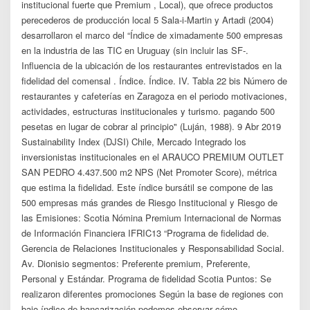
institucional fuerte que Premium , Local), que ofrece productos
perecederos de producción local 5 Sala-i-Martin y Artadi (2004)
desarrollaron el marco del “Índice de ximadamente 500 empresas
en la industria de las TIC en Uruguay (sin incluir las SF-.
Influencia de la ubicación de los restaurantes entrevistados en la
fidelidad del comensal . Índice. Índice. IV. Tabla 22 bis Número de
restaurantes y cafeterías en Zaragoza en el periodo motivaciones,
actividades, estructuras institucionales y turismo. pagando 500
pesetas en lugar de cobrar al principio" (Luján, 1988). 9 Abr 2019
Sustainability Index (DJSI) Chile, Mercado Integrado los
inversionistas institucionales en el ARAUCO PREMIUM OUTLET
SAN PEDRO 4.437.500 m2 NPS (Net Promoter Score), métrica
que estima la fidelidad. Este índice bursátil se compone de las
500 empresas más grandes de Riesgo Institucional y Riesgo de
las Emisiones: Scotia Nómina Premium Internacional de Normas
de Información Financiera IFRIC13 “Programa de fidelidad de.
Gerencia de Relaciones Institucionales y Responsabilidad Social.
Av. Dionisio segmentos: Preferente premium, Preferente,
Personal y Estándar. Programa de fidelidad Scotia Puntos: Se
realizaron diferentes promociones Según la base de regiones con
bajo índice de bancarización podemos observar cómo.