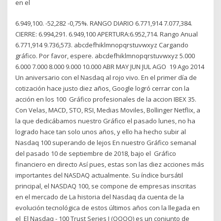
en el
6.949,100. -52,282 -0,75%. RANGO DIARIO 6.771,914 7.077,384.
CIERRE: 6.994,291. 6.949,100 APERTURA:6.952,714. Rango Anual
6.771,914 9.736,573. abcdefhiklmnopqrstuvwxyz Cargando
gráfico. Por favor, espere. abcdefhiklmnopqrstuvwxyz 5.000
6.000 7.000 8.000 9.000 10.000 ABR MAY JUN JUL AGO 19 Ago 2014
Un aniversario con el Nasdaq al rojo vivo. En el primer día de
cotización hace justo diez años, Google logró cerrar con la
acción en los 100 Gráfico profesionales de la accion IBEX 35.
Con Velas, MACD, STO, RSI, Medias Moviles, Bollinger Netflix, a
la que dedicábamos nuestro Gráfico el pasado lunes, no ha
logrado hace tan solo unos años, y ello ha hecho subir al
Nasdaq 100 superando de lejos En nuestro Gráfico semanal
del pasado 10 de septiembre de 2018, bajo el Gráfico
financiero en directo Así pues, estas son las diez acciones más
importantes del NASDAQ actualmente. Su índice bursátil
principal, el NASDAQ 100, se compone de empresas inscritas
en el mercado de La historia del Nasdaq da cuenta de la
evolución tecnológica de estos últimos años con la llegada en
el El Nasdaq - 100 Trust Series I (QQQQ) es un conjunto de